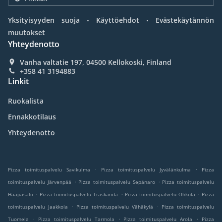
.
.
Yksityisyyden suoja
Käyttöehdot
Evästekäytännön
muutokset
Yhteydenotto
Vanha valtatie 197, 04500 Kellokoski, Finland
+358 41 3194883
Linkit
Ruokalista
Ennakkotilaus
Yhteydenotto
.
.
Pizza toimituspalvelu Savikulma
Pizza toimituspalvelu Jyvälänkulma
Pizza
.
.
toimituspalvelu Järvenpää
Pizza toimituspalvelu Sepänaro
Pizza toimituspalvelu
.
.
.
Haapasalo
Pizza toimituspalvelu Träskända
Pizza toimituspalvelu Ohkola
Pizza
.
.
toimituspalvelu Jaakkola
Pizza toimituspalvelu Vähäkylä
Pizza toimituspalvelu
.
.
.
Tuomela
Pizza toimituspalvelu Tarmola
Pizza toimituspalvelu Arola
Pizza