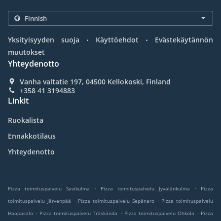
.
.
Yksityisyyden suoja
Käyttöehdot
Evästekäytännön
muutokset
Yhteydenotto
Vanha valtatie 197, 04500 Kellokoski, Finland
+358 41 3194883
Linkit
Ruokalista
Ennakkotilaus
Yhteydenotto
.
.
Pizza toimituspalvelu Savikulma
Pizza toimituspalvelu Jyvälänkulma
Pizza
.
.
toimituspalvelu Järvenpää
Pizza toimituspalvelu Sepänaro
Pizza toimituspalvelu
.
.
.
Haapasalo
Pizza toimituspalvelu Träskända
Pizza toimituspalvelu Ohkola
Pizza